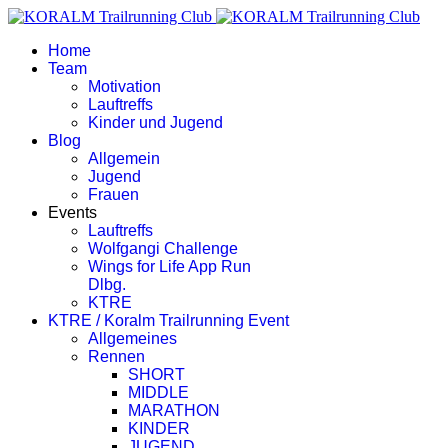
Home
Team
Motivation
Lauftreffs
Kinder und Jugend
Blog
Allgemein
Jugend
Frauen
Events
Lauftreffs
Wolfgangi Challenge
Wings for Life App Run
Dlbg.
KTRE
KTRE / Koralm Trailrunning Event
Allgemeines
Rennen
SHORT
MIDDLE
MARATHON
KINDER
JUGEND