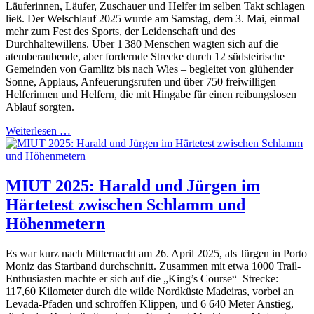
Läuferinnen, Läufer, Zuschauer und Helfer im selben Takt schlagen
ließ. Der Welschlauf 2025 wurde am Samstag, dem 3. Mai, einmal
mehr zum Fest des Sports, der Leidenschaft und des
Durchhaltewillens. Über 1 380 Menschen wagten sich auf die
atemberaubende, aber fordernde Strecke durch 12 südsteirische
Gemeinden von Gamlitz bis nach Wies – begleitet von glühender
Sonne, Applaus, Anfeuerungsrufen und über 750 freiwilligen
Helferinnen und Helfern, die mit Hingabe für einen reibungslosen
Ablauf sorgten.
Weiterlesen …
MIUT 2025: Harald und Jürgen im
Härtetest zwischen Schlamm und
Höhenmetern
Es war kurz nach Mitternacht am 26. April 2025, als Jürgen in Porto
Moniz das Startband durchschnitt. Zusammen mit etwa 1000 Trail-
Enthusiasten machte er sich auf die „King’s Course“–Strecke:
117,60 Kilometer durch die wilde Nordküste Madeiras, vorbei an
Levada-Pfaden und schroffen Klippen, und 6 640 Meter Anstieg,