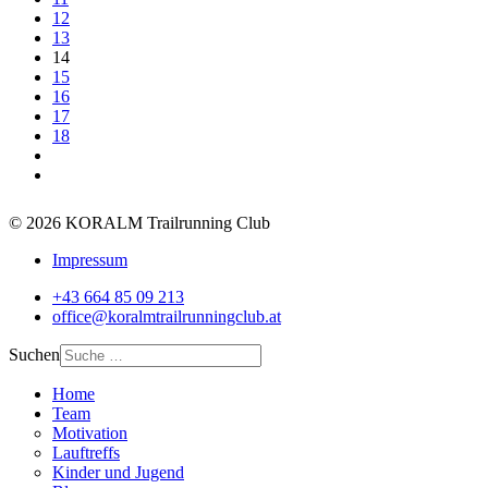
12
13
14
15
16
17
18
© 2026 KORALM Trailrunning Club
Impressum
+43 664 85 09 213
office@koralmtrailrunningclub.at
Suchen
Home
Team
Motivation
Lauftreffs
Kinder und Jugend