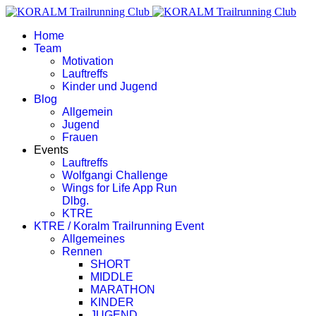
Home
Team
Motivation
Lauftreffs
Kinder und Jugend
Blog
Allgemein
Jugend
Frauen
Events
Lauftreffs
Wolfgangi Challenge
Wings for Life App Run
Dlbg.
KTRE
KTRE / Koralm Trailrunning Event
Allgemeines
Rennen
SHORT
MIDDLE
MARATHON
KINDER
JUGEND