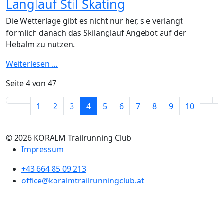
Langlauf Stil Skating
Die Wetterlage gibt es nicht nur her, sie verlangt
förmlich danach das Skilanglauf Angebot auf der
Hebalm zu nutzen.
Weiterlesen …
Seite 4 von 47
1
2
3
4
5
6
7
8
9
10
© 2026 KORALM Trailrunning Club
Impressum
+43 664 85 09 213
office@koralmtrailrunningclub.at