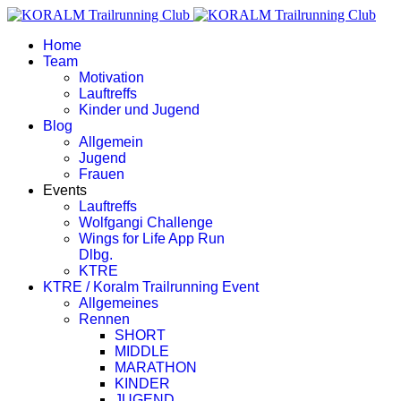
Home
Team
Motivation
Lauftreffs
Kinder und Jugend
Blog
Allgemein
Jugend
Frauen
Events
Lauftreffs
Wolfgangi Challenge
Wings for Life App Run
Dlbg.
KTRE
KTRE / Koralm Trailrunning Event
Allgemeines
Rennen
SHORT
MIDDLE
MARATHON
KINDER
JUGEND