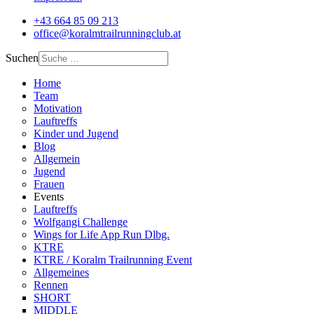
+43 664 85 09 213
office@koralmtrailrunningclub.at
Suchen
Home
Team
Motivation
Lauftreffs
Kinder und Jugend
Blog
Allgemein
Jugend
Frauen
Events
Lauftreffs
Wolfgangi Challenge
Wings for Life App Run Dlbg.
KTRE
KTRE / Koralm Trailrunning Event
Allgemeines
Rennen
SHORT
MIDDLE