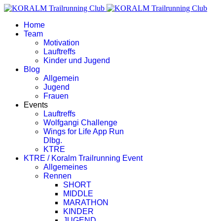
Home
Team
Motivation
Lauftreffs
Kinder und Jugend
Blog
Allgemein
Jugend
Frauen
Events
Lauftreffs
Wolfgangi Challenge
Wings for Life App Run
Dlbg.
KTRE
KTRE / Koralm Trailrunning Event
Allgemeines
Rennen
SHORT
MIDDLE
MARATHON
KINDER
JUGEND