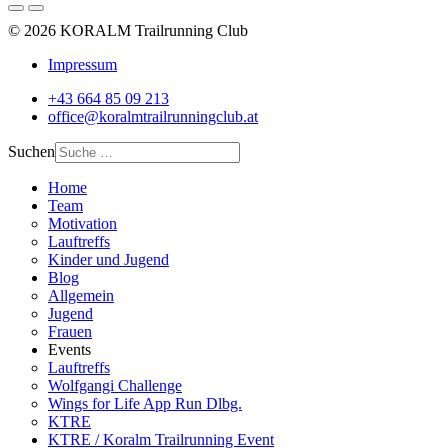
© 2026 KORALM Trailrunning Club
Impressum
+43 664 85 09 213
office@koralmtrailrunningclub.at
Suchen
Home
Team
Motivation
Lauftreffs
Kinder und Jugend
Blog
Allgemein
Jugend
Frauen
Events
Lauftreffs
Wolfgangi Challenge
Wings for Life App Run Dlbg.
KTRE
KTRE / Koralm Trailrunning Event