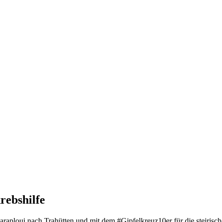
rebshilfe
ploui nach Trahütten und mit dem #Gipfelkreuz10er für die steirisch