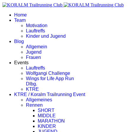
Home
Team
Motivation
Lauftreffs
Kinder und Jugend
Blog
Allgemein
Jugend
Frauen
Events
Lauftreffs
Wolfgangi Challenge
Wings for Life App Run
Dlbg.
KTRE
KTRE / Koralm Trailrunning Event
Allgemeines
Rennen
SHORT
MIDDLE
MARATHON
KINDER
JUGEND