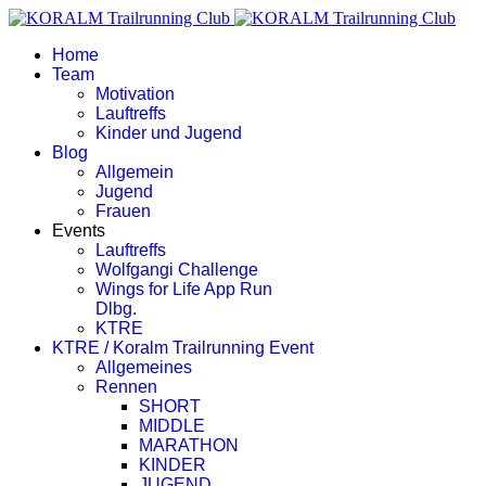
Home
Team
Motivation
Lauftreffs
Kinder und Jugend
Blog
Allgemein
Jugend
Frauen
Events
Lauftreffs
Wolfgangi Challenge
Wings for Life App Run
Dlbg.
KTRE
KTRE / Koralm Trailrunning Event
Allgemeines
Rennen
SHORT
MIDDLE
MARATHON
KINDER
JUGEND