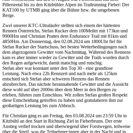
Pillerseetal bis zu den Kitzbühler Alpen im Trailrunning Fieber: Der
KAT100 by UTMB ging über die Bühne bzw. die umgebenen
Berge.
Zwei unserer KTC-Ultraläufer stellten sich einem der härtesten
Rennen Österreichs, Stefan Rucker dem 100Meiler mit 173km und
9900Hm und Christian Prattes dem Endurance Trail mit 81km und
4850Hm. Am Donnerstag, den 02.08.2024 um 1800Uhr fiel für
Stefan Rucker der Startschuss, bei besten Wetterbedingungen nach
dem abgezogenen Gewitter vom Nachmittag. Während des Rennens
kam es aber immer wieder zu Gewitter und die Trails wurden durch
den Regen aufgeweicht, damit matschig und rutschig.
Stefan aber war konstant unter den Top 30 - eine grandiose
Leistung. Nach etwa 22h Rennzeit und nach mehr als 125km
entschied sich Stefan aber schweren Herzens das Rennen
abzubrechen. Das nächste herannahende Gewitter und die Aussicht
diese wohl auf über 2000m über dem Meer in den Bergen zu
erleben, führten zum Entschluss. Wir zollen Stefan großen Respekt
diese Entscheidung getroffen zu haben und gratulatieren ihm zur
großartigen Leistung bis zum Abbruch.
Für Christian ging es am Freitag, den 03.08.2024 um 23:59 Uhr in
Kitzbühl an den Start in Richtung Ziel in Fieberbrunn. Der erste
Anstieg verlief trocken und überwiegend über Forstwegen, teilweise
über die Streif, was die Teilnehmer:innen aber in der Nacht und in