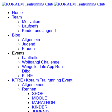
Home
Team
Motivation
Lauftreffs
Kinder und Jugend
Blog
Allgemein
Jugend
Frauen
Events
Lauftreffs
Wolfgangi Challenge
Wings for Life App Run
Dlbg.
KTRE
KTRE / Koralm Trailrunning Event
Allgemeines
Rennen
SHORT
MIDDLE
MARATHON
KINDER
JUGEND