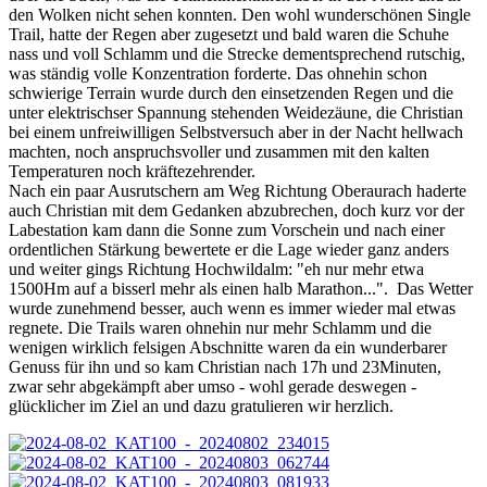
den Wolken nicht sehen konnten. Den wohl wunderschönen Single
Trail, hatte der Regen aber zugesetzt und bald waren die Schuhe
nass und voll Schlamm und die Strecke dementsprechend rutschig,
was ständig volle Konzentration forderte. Das ohnehin schon
schwierige Terrain wurde durch den einsetzenden Regen und die
unter elektrischser Spannung stehenden Weidezäune, die Christian
bei einem unfreiwilligen Selbstversuch aber in der Nacht hellwach
machten, noch anspruchsvoller und zusammen mit den kalten
Temperaturen noch kräftezehrender.
Nach ein paar Ausrutschern am Weg Richtung Oberaurach haderte
auch Christian mit dem Gedanken abzubrechen, doch kurz vor der
Labestation kam dann die Sonne zum Vorschein und nach einer
ordentlichen Stärkung bewertete er die Lage wieder ganz anders
und weiter gings Richtung Hochwildalm: "eh nur mehr etwa
1500Hm auf a bisserl mehr als einen halb Marathon...". Das Wetter
wurde zunehmend besser, auch wenn es immer wieder mal etwas
regnete. Die Trails waren ohnehin nur mehr Schlamm und die
wenigen wirklich felsigen Abschnitte waren da ein wunderbarer
Genuss für ihn und so kam Christian nach 17h und 23Minuten,
zwar sehr abgekämpft aber umso - wohl gerade deswegen -
glücklicher im Ziel an und dazu gratulieren wir herzlich.